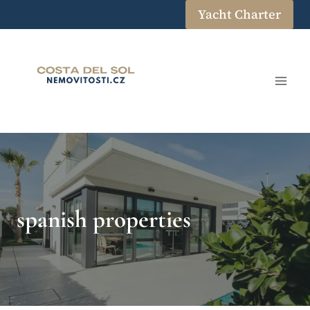
Přeskočit
Yacht Charter
na
obsah
spanish properties