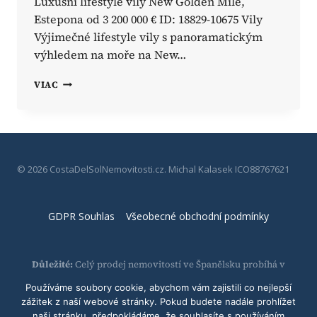
Luxusní lifestyle vily New Golden Mile,
Estepona od 3 200 000 € ID: 18829-10675 Vily
Výjimečné lifestyle vily s panoramatickým
výhledem na moře na New…
4-
VIAC
LOŽNICOVÉ
LUXUSNÍ
VILY
VISTA
V
ESTEPONĚ
© 2026 CostaDelSolNemovitosti.cz. Michal Kalasek ICO88767621
GDPR Souhlas
Všeobecné obchodní podmínky
Důležité:
Celý prodej nemovitostí ve Španělsku probíhá v
kanceláři tamních developerských a realitních společností.
Používáme soubory cookie, abychom vám zajistili co nejlepší
Majitel této webové stránky nenese žádnou odpovědnost za
zážitek z naší webové stránky. Pokud budete nadále prohlížet
proces prodeje. Během procesu budete seznámeni se všemi
naši stránku, předpokládáme, že souhlasíte s používáním