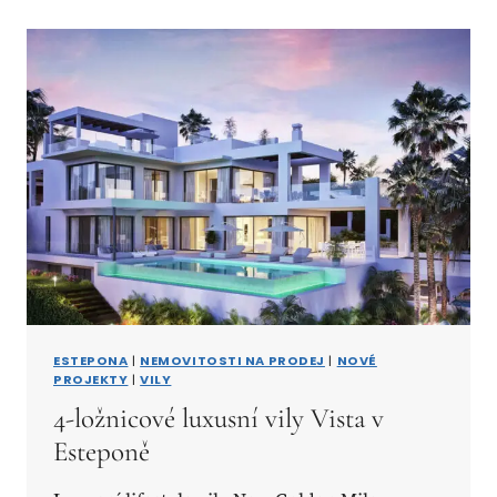
ESTEPONA
|
NEMOVITOSTI NA PRODEJ
|
NOVÉ
PROJEKTY
|
VILY
4-ložnicové luxusní vily Vista v
Esteponě