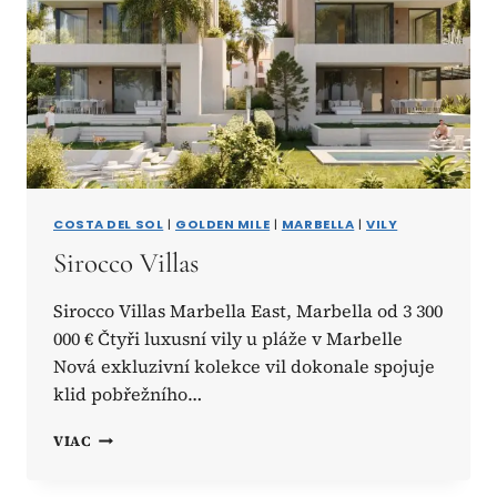
COSTA DEL SOL
|
GOLDEN MILE
|
MARBELLA
|
VILY
Sirocco Villas
Sirocco Villas Marbella East, Marbella od 3 300
000 € Čtyři luxusní vily u pláže v Marbelle
Nová exkluzivní kolekce vil dokonale spojuje
klid pobřežního…
SIROCCO
VIAC
VILLAS