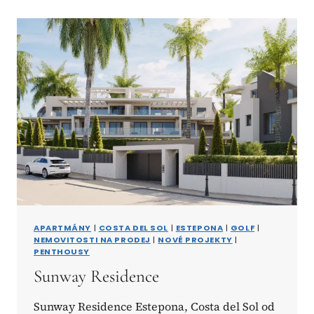
APARTMÁNY
|
COSTA DEL SOL
|
ESTEPONA
|
GOLF
|
NEMOVITOSTI NA PRODEJ
|
NOVÉ PROJEKTY
|
PENTHOUSY
Sunway Residence
Sunway Residence Estepona, Costa del Sol od