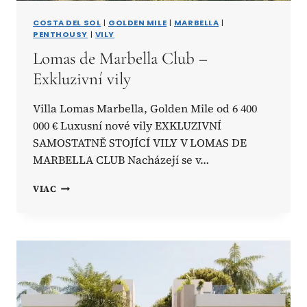
COSTA DEL SOL
|
GOLDEN MILE
|
MARBELLA
|
PENTHOUSY
|
VILY
Lomas de Marbella Club –
Exkluzivní vily
Villa Lomas Marbella, Golden Mile od 6 400
000 € Luxusní nové vily EXKLUZIVNÍ
SAMOSTATNĚ STOJÍCÍ VILY V LOMAS DE
MARBELLA CLUB Nacházejí se v…
LOMAS
VIAC
DE
MARBELLA
CLUB
–
EXKLUZIVNÍ
VILY