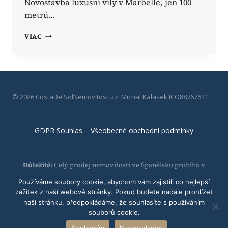
Novostavba luxusní vily v Marbelle, jen 100
metrů…
GOLDEN
VIAC
MILE
VILLA
MARBELLA
© 2026 CostaDelSolNemovitosti.cz. Michal Kalasek ICO88767621
GDPR Souhlas
Všeobecné obchodní podmínky
Důležité:
Celý prodej nemovitostí ve Španělsku probíhá v
kanceláři tamních developerských a realitních společností.
Používáme soubory cookie, abychom vám zajistili co nejlepší
Majitel této webové stránky nenese žádnou odpovědnost za
zážitek z naší webové stránky. Pokud budete nadále prohlížet
proces prodeje. Během procesu budete seznámeni se všemi
naši stránku, předpokládáme, že souhlasíte s používáním
náležitostmi a majitel webové stránky s vámi po celou dobu
souborů cookie.
bude komunikovat v rámci péče o klienty.
Souhlasím
Nesouhlasím